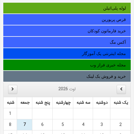
لوله‌ پلی‌اتیلن
قرص پریورین
خرید فارماتون کودکان
آکس مگ
مجله اینترنتی یک آموزگار
مجله خبری فراز وب
خرید و فروش بک لینک
اوت
2026
یک شنبه
دوشنبه
سه شنبه
چهارشنبه
پنج شنبه
جمعه
شنبه
1
8
7
6
5
4
3
2