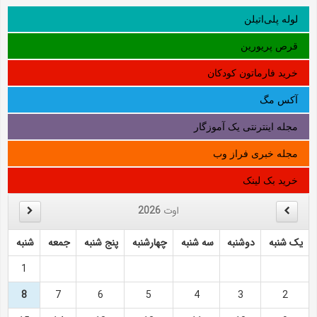
لوله‌ پلی‌اتیلن
قرص پریورین
خرید فارماتون کودکان
آکس مگ
مجله اینترنتی یک آموزگار
مجله خبری فراز وب
خرید بک لینک
اوت
2026
یک شنبه
دوشنبه
سه شنبه
چهارشنبه
پنج شنبه
جمعه
شنبه
1
8
7
6
5
4
3
2