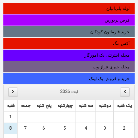
لوله‌ پلی‌اتیلن
قرص پریورین
خرید فارماتون کودکان
آکس مگ
مجله اینترنتی یک آموزگار
مجله خبری فراز وب
خرید و فروش بک لینک
اوت
2026
یک شنبه
دوشنبه
سه شنبه
چهارشنبه
پنج شنبه
جمعه
شنبه
1
8
7
6
5
4
3
2