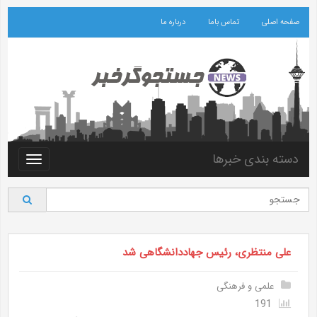
صفحه اصلی
تماس باما
درباره ما
دسته بندی خبرها
Toggle
vigation
علی منتظری، رئیس جهاددانشگاهی شد
علمی و فرهنگی
191